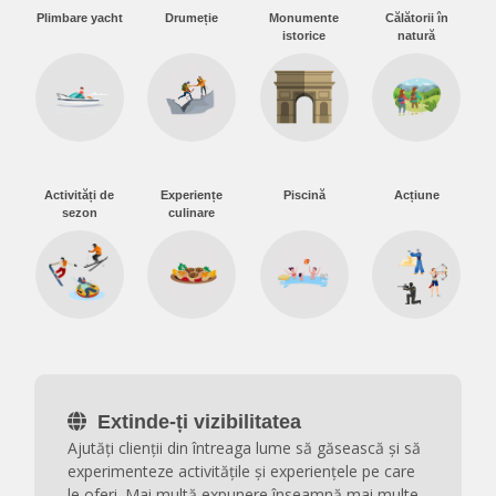
Plimbare yacht
Drumeție
Monumente
Călătorii în
istorice
natură
Activități de
Experiențe
Piscină
Acțiune
sezon
culinare
Extinde-ți vizibilitatea
Ajutăți clienții din întreaga lume să găsească și să
experimenteze activitățile și experiențele pe care
le oferi. Mai multă expunere înseamnă mai multe