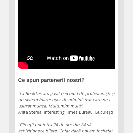
Ce spun partenerii nostri?
“La BookTes am gasit o echipă de profesioniști și
un sistem foarte ușor de administrat care ne-a
ușurat munca. Mulțumim mult!”.
Anita Sterea, Interesting Times Bureau, București
“Clienții pot intra 24 de ore din 24 să
achiziționeze bilete. Chiar dacă noi am incheiat