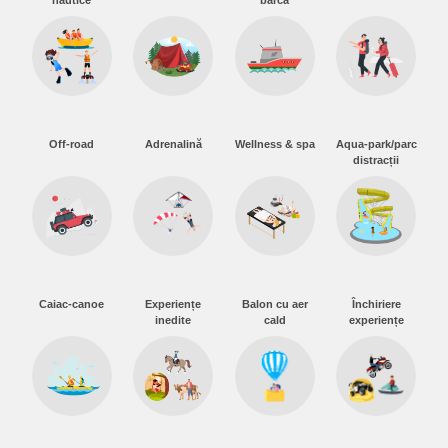
nautice
barca
Off-road
Adrenalină
Wellness & spa
Aqua-park/parc
distracții
Caiac-canoe
Experiențe
Balon cu aer
Închiriere
inedite
cald
experiențe