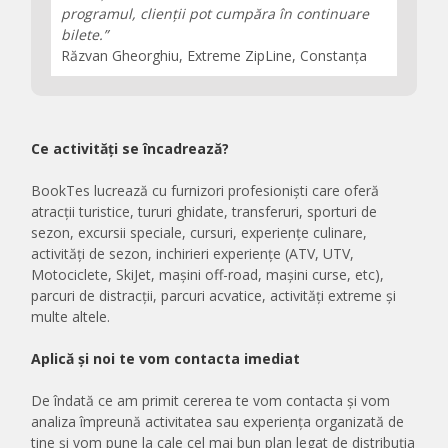
programul, clienții pot cumpăra în continuare
bilete.”
Răzvan Gheorghiu, Extreme ZipLine, Constanța
Ce activități se încadrează?
BookTes lucrează cu furnizori profesioniști care oferă
atracții turistice, tururi ghidate, transferuri, sporturi de
sezon, excursii speciale, cursuri, experiențe culinare,
activități de sezon, inchirieri experiențe (ATV, UTV,
Motociclete, SkiJet, mașini off-road, mașini curse, etc),
parcuri de distracții, parcuri acvatice, activități extreme și
multe altele.
Aplică și noi te vom contacta imediat
De îndată ce am primit cererea te vom contacta și vom
analiza împreună activitatea sau experiența organizată de
tine și vom pune la cale cel mai bun plan legat de distribuția