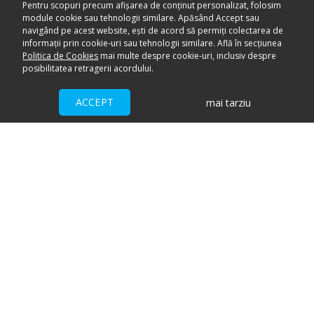
Pentru scopuri precum afișarea de conținut personalizat, folosim
module cookie sau tehnologii similare. Apăsând Accept sau
navigând pe acest website, ești de acord să permiți colectarea de
informații prin cookie-uri sau tehnologii similare. Află în secțiunea
Politica de Cookies
mai multe despre cookie-uri, inclusiv despre
posibilitatea retragerii acordului.
ACCEPT
mai tarziu
Ai nevoie de ajutor?
CENTRU DE AJUTOR