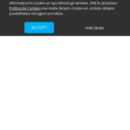
informații prin cookie-uri sau tehnologii similare. Află în secțiunea
Politica de Cookies
mai multe despre cookie-uri, inclusiv despre
posibilitatea retragerii acordului.
ACCEPT
mai tarziu
Ai nevoie de ajutor?
CENTRU DE AJUTOR
Toate evenimentele sunt vândute