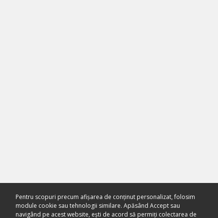
Pentru scopuri precum afișarea de conținut personalizat, folosim
module cookie sau tehnologii similare. Apăsând Accept sau
navigând pe acest website, ești de acord să permiți colectarea de