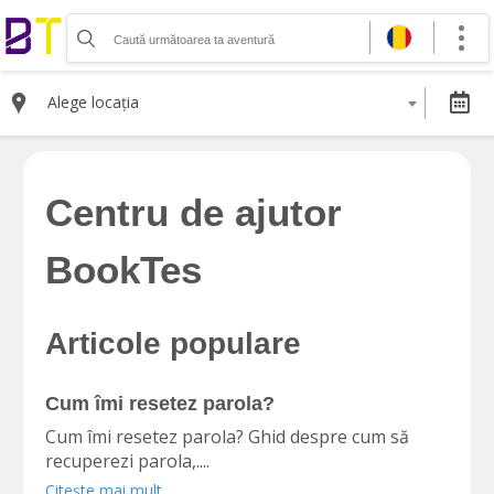
Organizează-ți activitatea
Listează-ți activitatea
Alege locația
Vinde bilete cu Booktes.com
Aplicația de control access
Centru de ajutor
DESPRE NOI
Despre noi
BookTes
Termeni și condiții pentru cumpărătorii de bilete
Termeni și condiții pentru organizatorii de evenimente
Politica de Confidențialitate
Politica cookie și publicitate
Articole populare
Cum îmi resetez parola?
Selectează moneda
Cum îmi resetez parola? Ghid despre cum să
RON
recuperezi parola,....
EUR
Citește mai mult
USD